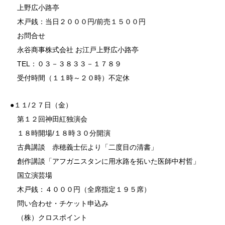
上野広小路亭
木戸銭：当日２０００円/前売１５００円
お問合せ
永谷商事株式会社 お江戸上野広小路亭
TEL：０３－３８３３－１７８９
受付時間（１１時～２０時）不定休
●１１/２７日（金）
第１２回神田紅独演会
１８時開場/１８時３０分開演
古典講談 赤穂義士伝より「二度目の清書」
創作講談「アフガニスタンに用水路を拓いた医師中村哲」
国立演芸場
木戸銭：４０００円（全席指定１９５席）
問い合わせ・チケット申込み
（株）クロスポイント