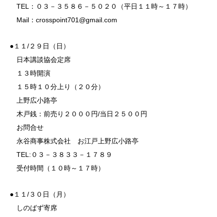
TEL：０３－３５８６－５０２０（平日１１時～１７時）
Mail：crosspoint701@gmail.com
●１１/２９日（日）
日本講談協会定席
１３時開演
１５時１０分上り（２０分）
上野広小路亭
木戸銭：前売り２０００円/当日２５００円
お問合せ
永谷商事株式会社 お江戸上野広小路亭
TEL:０３－３８３３－１７８９
受付時間（１０時～１７時）
●１１/３０日（月）
しのばず寄席